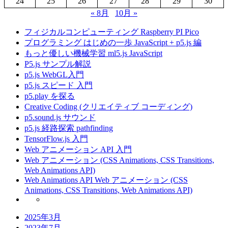
24
25
26
27
28
29
30
« 8月
10月 »
フィジカルコンピューティング Raspberry PI Pico
プログラミング はじめの一歩 JavaScript + p5.js 編
もっと優しい機械学習 ml5.js JavaScript
P5.js サンプル解説
p5.js WebGL入門
p5.js スピード 入門
p5.play を探る
Creative Coding (クリエイティブ コーディング)
p5.sound.js サウンド
p5.js 経路探索 pathfinding
TensorFlow.js 入門
Web アニメーション API 入門
Web アニメーション (CSS Animations, CSS Transitions,
Web Animations API)
Web Animations API Web アニメーション (CSS
Animations, CSS Transitions, Web Animations API)
2025年3月
2023年7月