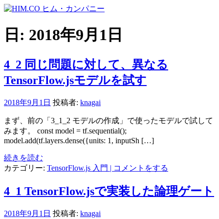
コ
ン
テ
日:
2018年9月1日
ン
ツ
へ
4_2 同じ問題に対して、異なる
ス
TensorFlow.jsモデルを試す
キ
ッ
プ
2018年9月1日
投稿者:
knagai
まず、前の「3_1_2 モデルの作成」で使ったモデルで試して
みます。 const model = tf.sequential();
model.add(tf.layers.dense({units: 1, inputSh […]
続きを読む
カテゴリー:
TensorFlow.js 入門
| コメントをする
4_1 TensorFlow.jsで実装した論理ゲート
2018年9月1日
投稿者:
knagai