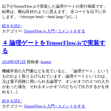
以下がTensorFlow.jsで実装した論理ゲートの実行画面です。
結果は、概ね良好のように思えます。 全コードを以下に示
します。 <!doctype html> <html lang="ja […]
続きを読む
カテゴリー:
TensorFlow.js 入門
| コメントをする
４ 論理ゲートをTensorFlow.jsで実装す
る
2018年9月1日
投稿者:
knagai
機械学習の入門書などを見ていると、「論理ゲート」という
ものがよく取り上げられています。論理ゲートというのは、
元は電子回路に用いられる論理で、オンかオフの２つの入力
があった場合、それをオンかオフのどちらで出力するかを決
める […]
続きを読む
カテゴリー:
TensorFlow.js 入門
| コメントをする