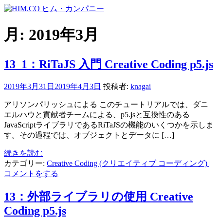
コ
ン
テ
月:
2019年3月
ン
ツ
へ
13_1：RiTaJS 入門 Creative Coding p5.js
ス
キ
2019年3月31日
2019年4月3日
投稿者:
knagai
ッ
プ
アリソンパリッシュによる このチュートリアルでは、ダニ
エルハウと貢献者チームによる、p5.jsと互換性のある
JavaScriptライブラリであるRiTaJSの機能のいくつかを示しま
す。その過程では、オブジェクトとデータに […]
続きを読む
カテゴリー:
Creative Coding (クリエイティブ コーディング)
|
コメントをする
13：外部ライブラリの使用 Creative
Coding p5.js