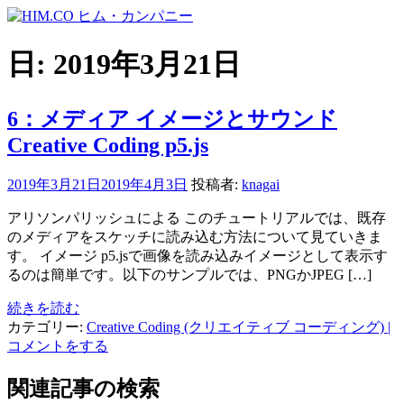
コ
ン
テ
日:
2019年3月21日
ン
ツ
へ
6：メディア イメージとサウンド
ス
Creative Coding p5.js
キ
ッ
2019年3月21日
2019年4月3日
投稿者:
knagai
プ
アリソンパリッシュによる このチュートリアルでは、既存
のメディアをスケッチに読み込む方法について見ていきま
す。 イメージ p5.jsで画像を読み込みイメージとして表示す
るのは簡単です。以下のサンプルでは、PNGかJPEG […]
続きを読む
カテゴリー:
Creative Coding (クリエイティブ コーディング)
|
コメントをする
関連記事の検索