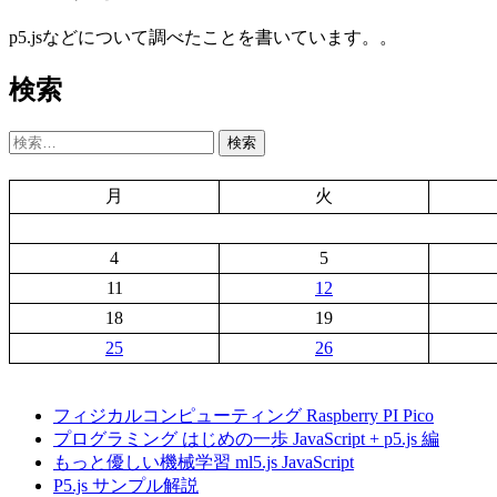
p5.jsなどについて調べたことを書いています。。
検索
検
索:
月
火
4
5
11
12
18
19
25
26
フィジカルコンピューティング Raspberry PI Pico
プログラミング はじめの一歩 JavaScript + p5.js 編
もっと優しい機械学習 ml5.js JavaScript
P5.js サンプル解説