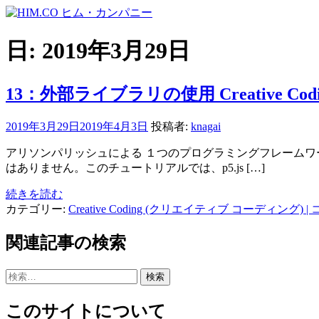
コ
ン
テ
日:
2019年3月29日
ン
ツ
へ
13：外部ライブラリの使用 Creative Coding
ス
キ
2019年3月29日
2019年4月3日
投稿者:
knagai
ッ
プ
アリソンパリッシュによる １つのプログラミングフレームワ
はありません。このチュートリアルでは、p5.js […]
続きを読む
カテゴリー:
Creative Coding (クリエイティブ コーディング)
|
関連記事の検索
検
索:
このサイトについて