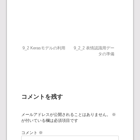
投
9_2 Kerasモデルの利用
9_2_2 表情認識用デー
タの準備
稿
ナ
ビ
コメントを残す
ゲ
メールアドレスが公開されることはありません。
※
ー
が付いている欄は必須項目です
シ
コメント
※