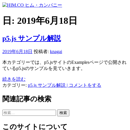
コ
ン
テ
日:
2019年6月18日
ン
ツ
へ
p5.js サンプル解説
ス
キ
2019年6月18日
投稿者:
knagai
ッ
プ
本カテゴリーでは、p5.jsサイトのExamplesページで公開され
ているp5.jsのサンプルを見ていきます。
続きを読む
カテゴリー:
p5.js サンプル解説
| コメントをする
関連記事の検索
検
索:
このサイトについて