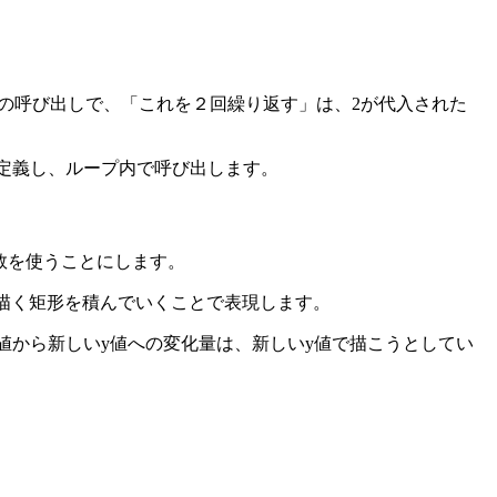
m()への呼び出しで、「これを２回繰り返す」は、2が代入された
数を定義し、ループ内で呼び出します。
関数を使うことにします。
が描く矩形を積んでいくことで表現します。
前のy値から新しいy値への変化量は、新しいy値で描こうとしてい