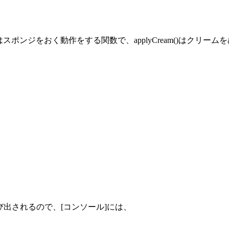
)はスポンジをおく動作をする関数で、applyCream()はクリ
り返して呼び出されるので、[コンソール]には、