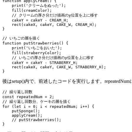
function applyCream() {

    print('クリームをぬった');

    fill(creamColor);

    // クリームの厚さ分だけ描画のy位置を上に移す

    cakeY = cakeY - CREAM_H;

    rect(cakeX, cakeY, CAKE_W, CREAM_H);

}

// いちごの層を描く

function putStrawberries() {

    print('いちごをおいた');

    fill(straberryColor);

    // いちごの厚さ分だけ描画のy位置を上に移す

    cakeY = cakeY - STRABERRY_H;

    rect(cakeX, cakeY, CAKE_W, STRABERRY_H);

}
後はsetup()内で、前述したコードを実行します。repea
// 繰り返し回数

const repeatedNum = 2;

// 繰り返し回数分、ケーキの層を描く

for (let i = 0; i < repeatedNum; i++) {

    putSponge();

    applyCream();

    // putStrawberries();

}