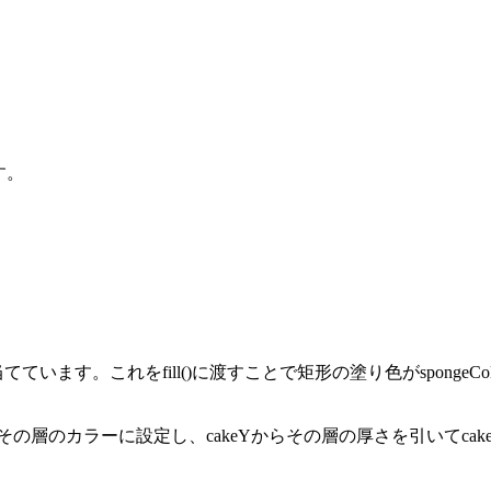
す。
り当てています。これをfill()に渡すことで矩形の塗り色がspongeC
様です。塗り色をその層のカラーに設定し、cakeYからその層の厚さを引いてc