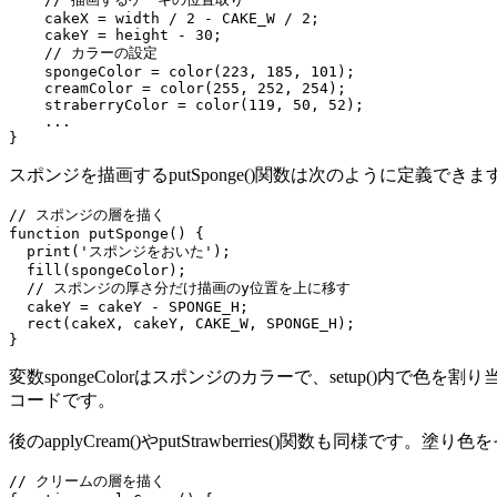
    cakeX = width / 2 - CAKE_W / 2;

    cakeY = height - 30;

    // カラーの設定

    spongeColor = color(223, 185, 101);

    creamColor = color(255, 252, 254);

    straberryColor = color(119, 50, 52);

    ...

}
スポンジを描画するputSponge()関数は次のように定義できま
// スポンジの層を描く

function putSponge() {

  print('スポンジをおいた');

  fill(spongeColor);

  // スポンジの厚さ分だけ描画のy位置を上に移す

  cakeY = cakeY - SPONGE_H;

  rect(cakeX, cakeY, CAKE_W, SPONGE_H);

}
変数spongeColorはスポンジのカラーで、setup()内で色を割
コードです。
後のapplyCream()やputStrawberries()関数も同
// クリームの層を描く
