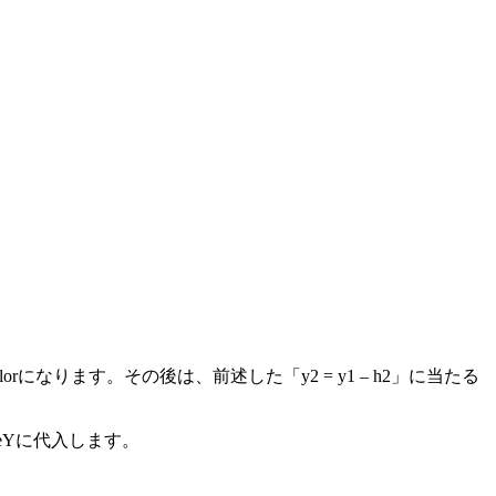
olorになります。その後は、前述した「y2 = y1 – h2」に当たる
akeYに代入します。