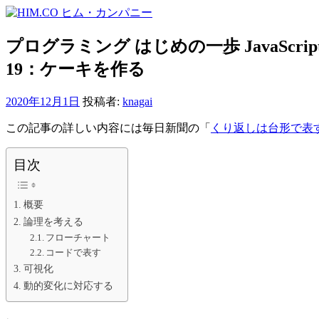
コ
ン
テ
プログラミング はじめの一歩 JavaScript +
ン
19：ケーキを作る
ツ
へ
2020年12月1日
投稿者:
knagai
ス
キ
この記事の詳しい内容には毎日新聞の「
くり返しは台形で表
ッ
プ
目次
概要
論理を考える
フローチャート
コードで表す
可視化
動的変化に対応する