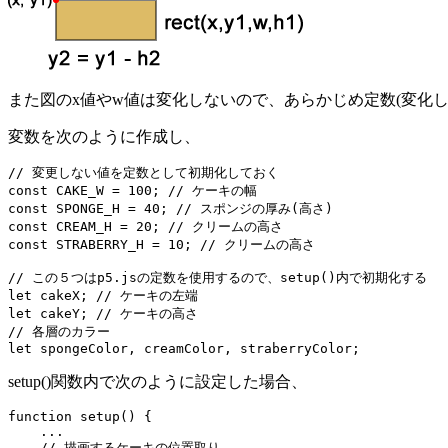
また図のx値やw値は変化しないので、あらかじめ定数(変化し
変数を次のように作成し、
// 変更しない値を定数として初期化しておく

const CAKE_W = 100; // ケーキの幅

const SPONGE_H = 40; // スポンジの厚み(高さ)

const CREAM_H = 20; // クリームの高さ

const STRABERRY_H = 10; // クリームの高さ

// この５つはp5.jsの定数を使用するので、setup()内で初期化する

let cakeX; // ケーキの左端

let cakeY; // ケーキの高さ

// 各層のカラー

let spongeColor, creamColor, straberryColor;
setup()関数内で次のように設定した場合、
function setup() {

    ...

    // 描画するケーキの位置取り
