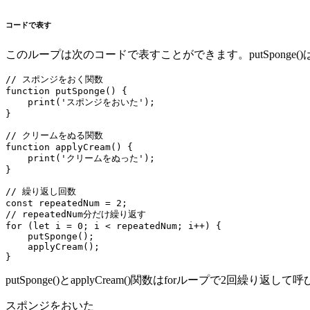
コードで表す
このループは次のコードで表すことができます。putSponge(
// スポンジをおく関数

function putSponge() {

    print('スポンジをおいた');

}

// クリームをぬる関数

function applyCream() {

    print('クリームをぬった');

}

// 繰り返し回数

const repeatedNum = 2;

// repeatedNum分だけ繰り返す

for (let i = 0; i < repeatedNum; i++) {

    putSponge();

    applyCream();

}
putSponge()とapplyCream()関数はforループで2回繰
スポンジをおいた