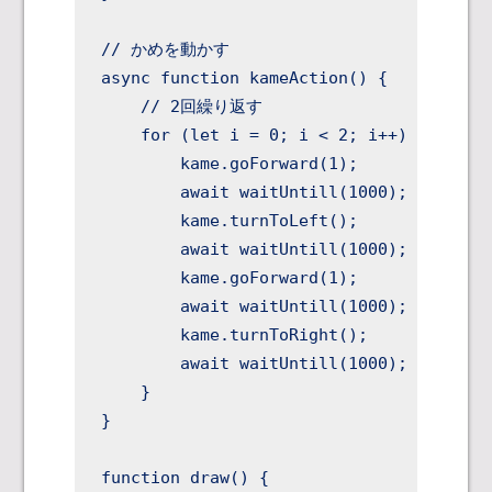
// かめを動かす

async function kameAction() {

    // 2回繰り返す

    for (let i = 0; i < 2; i++) {

        kame.goForward(1);

        await waitUntill(1000); // 10
        kame.turnToLeft();

        await waitUntill(1000); // 10
        kame.goForward(1);

        await waitUntill(1000); // 10
        kame.turnToRight();

        await waitUntill(1000); // 10
    }

}

function draw() {
