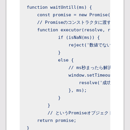
function waitUntill(ms) {

    const promise = new Promise(executor
    // Promiseのコンストラクタに渡すexecuto
    function executor(resolve, reject) {
            if (isNaN(ms)) {

                reject('数値でない');

            }

            else {

                // ms秒まったら解決

                window.setTimeout(() => 
                    resolve('成功');

                }, ms);

            }

        }

        // というPromiseオブジェクトを返す

    return promise;

}
