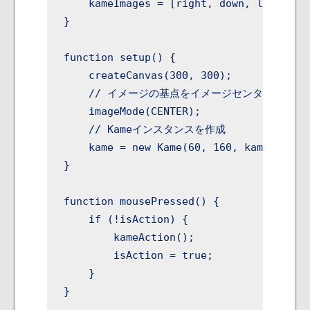
    kameImages = [right, down, left, up]
}

function setup() {

    createCanvas(300, 300);

    // イメージの基点をイメージセンターにするモ
    imageMode(CENTER);

    // Kameインスタンスを作成

    kame = new Kame(60, 160, kameImages)
}

function mousePressed() {

    if (!isAction) {

        kameAction();

        isAction = true;

    }

}
