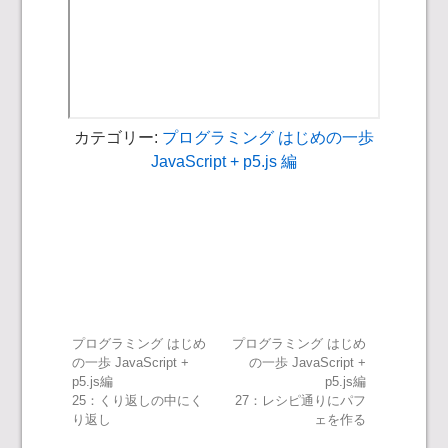
カテゴリー:
プログラミング はじめの一歩
JavaScript + p5.js 編
投
プログラミング はじめ
プログラミング はじめ
の一歩 JavaScript +
の一歩 JavaScript +
p5.js編
p5.js編
稿
25：くり返しの中にく
27：レシピ通りにパフ
り返し
ェを作る
ナ