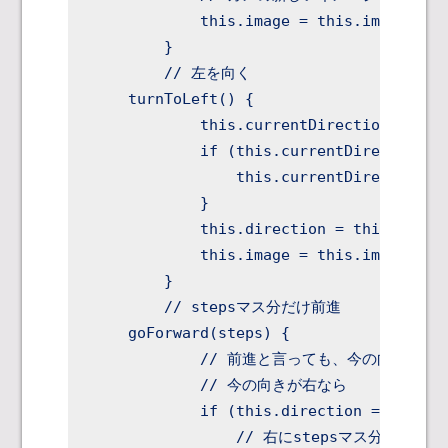
            this.image = this.images[thi
        }

        // 左を向く

    turnToLeft() {

            this.currentDirection--;

            if (this.currentDirection <=
                this.currentDirection = 
            }

            this.direction = this.direct
            this.image = this.images[thi
        }

        // stepsマス分だけ前進

    goForward(steps) {

            // 前進と言っても、今の向きによ
            // 今の向きが右なら

            if (this.direction === 'righ
                // 右にstepsマス分(50 *