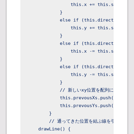
                this.x += this.step * st
            }

            else if (this.direction === 
                this.y += this.step * st
            }

            else if (this.direction === 
                this.x -= this.step * st
            }

            else if (this.direction === 
                this.y -= this.step * st
            }

            // 新しいxy位置を配列に追加

            this.prevousXs.push(this.x);
            this.prevousYs.push(this.y);
        }

        // 通ってきた位置を結ぶ線を引く

    drawLine() {
