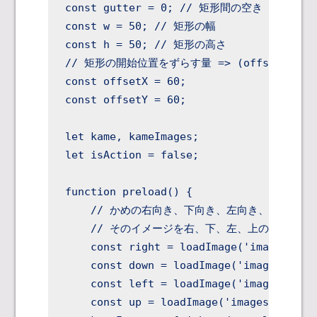
const gutter = 0; // 矩形間の空き

const w = 50; // 矩形の幅

const h = 50; // 矩形の高さ

// 矩形の開始位置をずらす量 => (offsetX,off
const offsetX = 60;

const offsetY = 60;

let kame, kameImages;

let isAction = false;

function preload() {

    // かめの右向き、下向き、左向き、上向きの
    // そのイメージを右、下、左、上の順に配列に
    const right = loadImage('images/righ
    const down = loadImage('images/down.
    const left = loadImage('images/left.
    const up = loadImage('images/up.png'