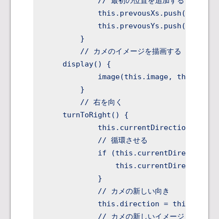
            // 最初の位置を追加する

            this.prevousXs.push(this.x);
            this.prevousYs.push(this.y);
        }

        // カメのイメージを描画する

    display() {

            image(this.image, this.x, th
        }

        // 右を向く

    turnToRight() {

            this.currentDirection++;

            // 循環させる

            if (this.currentDirection >=
                this.currentDirection = 
            }

            // カメの新しい向き

            this.direction = this.direct
            // カメの新しいイメージ
