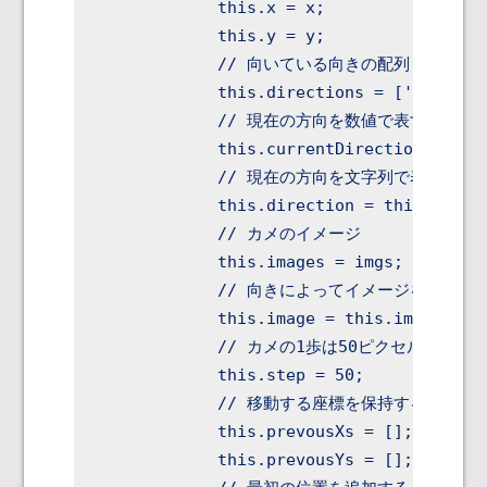
            this.x = x;

            this.y = y;

            // 向いている向きの配列 [右、下
            this.directions = ['right', 
            // 現在の方向を数値で表す

            this.currentDirection = 0;

            // 現在の方向を文字列で表す

            this.direction = this.direct
            // カメのイメージ

            this.images = imgs;

            // 向きによってイメージを変える

            this.image = this.images[thi
            // カメの1歩は50ピクセル =
            this.step = 50;

            // 移動する座標を保持する配列

            this.prevousXs = [];

            this.prevousYs = [];
