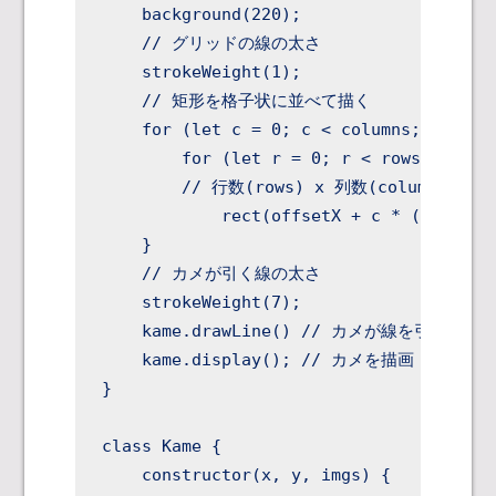
    background(220);

    // グリッドの線の太さ

    strokeWeight(1);

    // 矩形を格子状に並べて描く

    for (let c = 0; c < columns; c++) {

        for (let r = 0; r < rows; r++)

        // 行数(rows) x 列数(columns)に
            rect(offsetX + c * (gutter +
    }

    // カメが引く線の太さ

    strokeWeight(7);

    kame.drawLine() // カメが線を引く

    kame.display(); // カメを描画

}

class Kame {

    constructor(x, y, imgs) {
