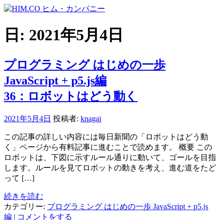
コ
ン
テ
日:
2021年5月4日
ン
ツ
へ
プログラミング はじめの一歩
ス
JavaScript + p5.js編
キ
ッ
36：ロボットはどう動く
プ
2021年5月4日
投稿者:
knagai
この記事の詳しい内容には毎日新聞の「ロボットはどう動
く」ページから有料記事に進むことで読めます。 概要 この
ロボットは、下図に示すルール通りに動いて、ゴールを目指
します。ルールを見てロボットの動きを考え、進む道をたど
って […]
続きを読む
カテゴリー:
プログラミング はじめの一歩 JavaScript + p5.js
編
| コメントをする