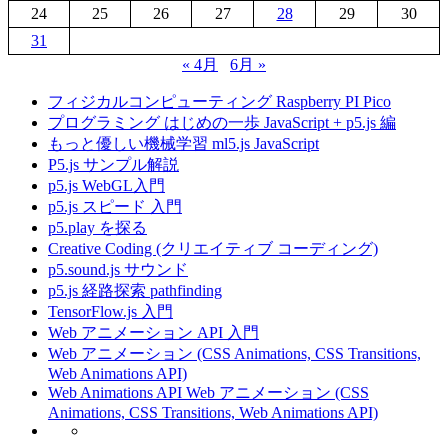
24
25
26
27
28
29
30
31
« 4月
6月 »
フィジカルコンピューティング Raspberry PI Pico
プログラミング はじめの一歩 JavaScript + p5.js 編
もっと優しい機械学習 ml5.js JavaScript
P5.js サンプル解説
p5.js WebGL入門
p5.js スピード 入門
p5.play を探る
Creative Coding (クリエイティブ コーディング)
p5.sound.js サウンド
p5.js 経路探索 pathfinding
TensorFlow.js 入門
Web アニメーション API 入門
Web アニメーション (CSS Animations, CSS Transitions,
Web Animations API)
Web Animations API Web アニメーション (CSS
Animations, CSS Transitions, Web Animations API)