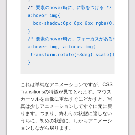
/* 
要素のhover時に、
に影をつける */

a:hover img{

  box-shadow:6px 6px 6px rgba(0,0,0,0.3)
}

/* 
要素のhover時と、フォーカスがある時に、
を回
a:hover img, a:focus img{

 transform:rotate(-3deg) scale(1.5);

これは単純なアニメーションですが、CSS
Transitionsの特徴が見てとれます。マウス
カーソルを画像に重ねすぐにどかすと、写
真は少しアニメーションしてすぐに元に戻
ります。つまり、終わりの状態に達しない
うちに、初めの状態に、しかもアニメーシ
ョンしながら戻ります。