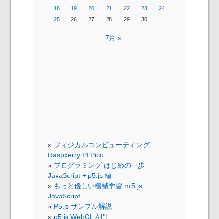
18
19
20
21
22
23
24
25
26
27
28
29
30
7月 »
フィジカルコンピューティング
Raspberry PI Pico
プログラミング はじめの一歩
JavaScript + p5.js 編
もっと優しい機械学習 ml5.js
JavaScript
P5.js サンプル解説
p5.js WebGL入門