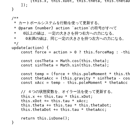
            [this.x, this.xDot, this.theta, this.thetaD
        ]);

    }

    /**

     * カートポールシステムを行動を使って更新する。

     * @param {number} action `action`の符号がすべて

     *   0以上の値は、一定の大きさを持つ右方への力になる。

     *    0未満の値は、同じ一定の大きさを持つ左方への力になる。

     */

    update(action) {

        const force = action > 0 ? this.forceMag : -thi
        const cosTheta = Math.cos(this.theta);

        const sinTheta = Math.sin(this.theta);

        const temp = (force + this.poleMoment * this.th
        const thetaAcc = (this.gravity * sinTheta - cos
        const xAcc = temp - this.poleMoment * thetaAcc 
        // ４つの状態変数を、オイラー法を使って更新する。

        this.x += this.tau * this.xDot;

        this.xDot += this.tau * xAcc;

        this.theta += this.tau * this.thetaDot;

        this.thetaDot += this.tau * thetaAcc;

        return this.isDone();

    }
