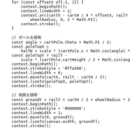
    for (const offsetX of[-1, 1]) {

        context.beginPath();

        context.lineWidth = 2;

        context.arc(cartX - cartW / 4 * offsetX, railY 
            wheelRadius, 0, 2 * Math.PI);

        context.stroke();

    }

    // ポールを描画

    const angle = cartPole.theta + Math.PI / 2;

    const poleTopX =

        halfW + scale * (cartPole.x + Math.cos(angle) *
    const poleTopY = railY -

        scale * (cartPole.cartHeight / 2 + Math.sin(ang
    context.beginPath();

    context.strokeStyle = '#ffa500';

    context.lineWidth = 6;

    context.moveTo(cartX, railY - cartH / 2);

    context.lineTo(poleTopX, poleTopY);

    context.stroke();

    // 地面を描画

    const groundY = railY + cartH / 2 + wheelRadius * 2
    context.beginPath();

    context.strokeStyle = '#000000';

    context.lineWidth = 1;

    context.moveTo(0, groundY);

    context.lineTo(canvas.width, groundY);

    context.stroke();
