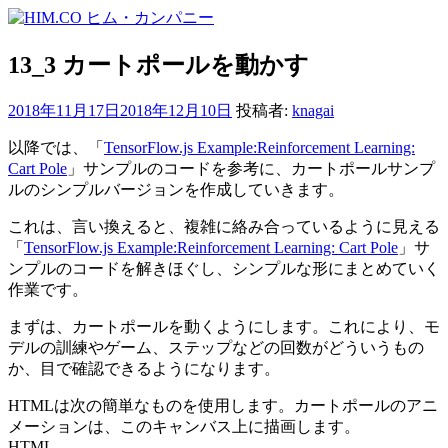
コ
ン
テ
13_3 カートポールを動かす
ン
ツ
2018年11月17日
2018年12月10日
投稿者:
knagai
へ
ス
以降では、「
TensorFlow.js Example:Reinforcement Learning:
キ
Cart Pole
」サンプルのコードを参考に、カートポールサンプ
ッ
ルのシンプルバージョンを作成していきます。
プ
これは、言い換えると、複雑に絡み合っているように見える
「
TensorFlow.js Example:Reinforcement Learning: Cart Pole
」サ
ンプルのコードを解きほぐし、シンプルな形にまとめていく
作業です。
まずは、カートポールを動くようにします。これにより、モ
デルの訓練やゲーム、ステップなどの回数がどういうもの
か、目で確認できるようになります。
HTMLは次の簡単なものを使用します。カートポールのアニ
メーションは、このキャンバス上に描画します。
HTML