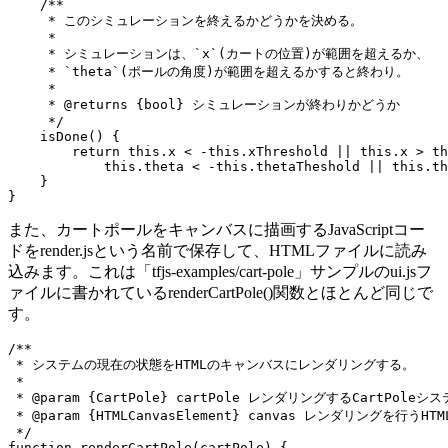
    /**

     * このシミュレーションを終えるかどうかを決める。

     *

     * シミュレーションは、`x`(カートの位置)が範囲を超えるか、

     * `theta`(ポールの角度)が範囲を超えるかすると終わり。

     *

     * @returns {bool} シミュレーションが終わりかどうか

     */

    isDone() {

        return this.x < -this.xThreshold || this.x > th
            this.theta < -this.thetaTheshold || this.th
    }

}
また、カートポールをキャンバスに描画するJavaScriptコー
ドをrender.jsという名前で保存して、HTMLファイルに読み
込みます。これは「tfjs-examples/cart-pole」サンプルのui.jsフ
ァイルに書かれているrenderCartPole()関数とほとんど同じで
す。
/**

 * システムの現在の状態をHTMLのキャンバスにレンダリングする。

 *

 * @param {CartPole} cartPole レンダリングするCartPole
 * @param {HTMLCanvasElement} canvas レンダリングを行うHT
 */

function renderCartPole(cartPole) {
