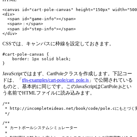
<canvas id="cart-pole-canvas" height="150px" width="500
<div>

  <span id="game-info"></span>

  <span>：</span>

  <span id="step-info"></span>

</div>
CSSでは、キャンバスに枠線を設定しておきます。
#cart-pole-canvas {

    border: 1px solid black;

}
JavaScriptではまず、CartPoleクラスを作成します。下記コー
ドは、「
tfjs-examples/cart-pole/cart_pole.js
」で公開されている
ものと、基本的に同じです。このJavaScriptはCartPole.jsとい
う名前でHTMLファイルに読み込みます。
/**

 * http://incompleteideas.net/book/code/pole.cにもとづく
 */

/**

 * カートポールシステムシミュレーター

 *
