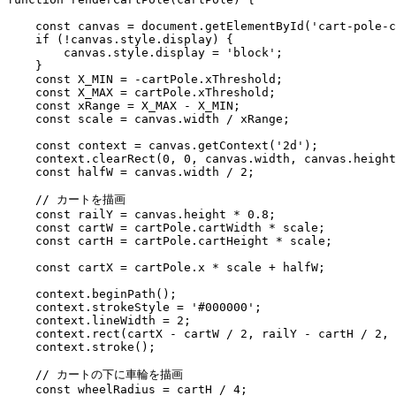
    const canvas = document.getElementById('cart-pole-c
    if (!canvas.style.display) {

        canvas.style.display = 'block';

    }

    const X_MIN = -cartPole.xThreshold;

    const X_MAX = cartPole.xThreshold;

    const xRange = X_MAX - X_MIN;

    const scale = canvas.width / xRange;

    const context = canvas.getContext('2d');

    context.clearRect(0, 0, canvas.width, canvas.height
    const halfW = canvas.width / 2;

    // カートを描画

    const railY = canvas.height * 0.8;

    const cartW = cartPole.cartWidth * scale;

    const cartH = cartPole.cartHeight * scale;

    const cartX = cartPole.x * scale + halfW;

    context.beginPath();

    context.strokeStyle = '#000000';

    context.lineWidth = 2;

    context.rect(cartX - cartW / 2, railY - cartH / 2, 
    context.stroke();

    // カートの下に車輪を描画

    const wheelRadius = cartH / 4;
