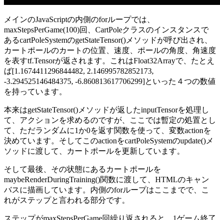
メインのJavaScriptの内側のforループでは、
maxStepsPerGame(100)回、CartPoleクラスのインスタンスで
あるcartPoleSystemのgetStateTensor()メソッドが呼び出され、
カートポールのカートの位置、速度、ポールの角度、角速度
を表すtf.Tensorが返されます。これはFloat32Arrayで、たとえ
ば[1.1674411296844482, 2.146995782852173,
-3.294525146484375, -6.860813617706299]といった４つの数値
を持っています。
本来はgetStateTensor()メソッドが返したinputTensorを処理し
て、アクションを求めるのですが、ここでは暫定の処置とし
て、ただランダムに1か0を返す関数を使って、変数actionを
決めています。そしてこのactionをcartPoleSystemのupdate()メ
ソッドに渡して、カートポールを更新しています。
そして最後、その状態にあるカートポールを
maybeRenderDuringTraining()関数に渡して、HTMLのキャン
バスに描画しています。内側のforループはここまでで、こ
れがステップと言われる部分です。
ステップがmaxStepsPerGame回繰り返されると、1ゲーム終了