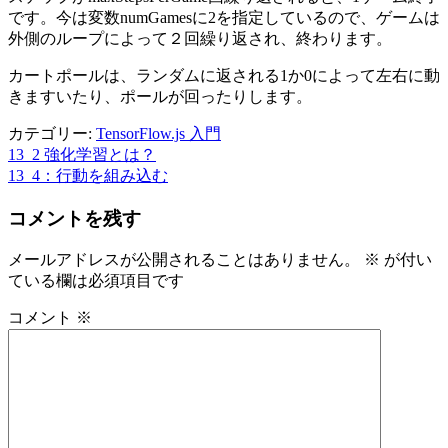
です。今は変数numGamesに2を指定しているので、ゲームは
外側のループによって２回繰り返され、終わります。
カートポールは、ランダムに返される1か0によって左右に動
きますいたり、ポールが回ったりします。
カテゴリー:
TensorFlow.js 入門
13_2 強化学習とは？
投
13_4：行動を組み込む
稿
コメントを残す
ナ
ビ
メールアドレスが公開されることはありません。
※
が付い
ている欄は必須項目です
ゲ
ー
コメント
※
シ
ョ
ン