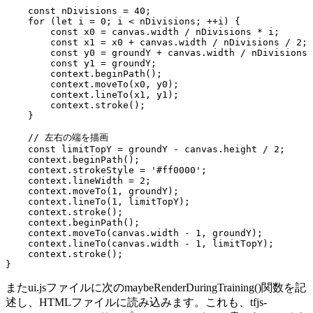
    const nDivisions = 40;

    for (let i = 0; i < nDivisions; ++i) {

        const x0 = canvas.width / nDivisions * i;

        const x1 = x0 + canvas.width / nDivisions / 2;

        const y0 = groundY + canvas.width / nDivisions 
        const y1 = groundY;

        context.beginPath();

        context.moveTo(x0, y0);

        context.lineTo(x1, y1);

        context.stroke();

    }

    // 左右の端を描画

    const limitTopY = groundY - canvas.height / 2;

    context.beginPath();

    context.strokeStyle = '#ff0000';

    context.lineWidth = 2;

    context.moveTo(1, groundY);

    context.lineTo(1, limitTopY);

    context.stroke();

    context.beginPath();

    context.moveTo(canvas.width - 1, groundY);

    context.lineTo(canvas.width - 1, limitTopY);

    context.stroke();

}
またui.jsファイルに次のmaybeRenderDuringTraining()関数を記
述し、HTMLファイルに読み込みます。これも、tfjs-