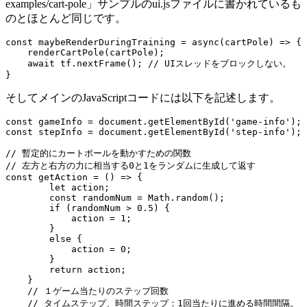
examples/cart-pole」サンプルのui.jsファイルに書かれているも
のとほとんど同じです。
const maybeRenderDuringTraining = async(cartPole) => {

    renderCartPole(cartPole);

    await tf.nextFrame(); // UIスレッドをブロックしない。

}
そしてメインのJavaScriptコードには以下を記述します。
const gameInfo = document.getElementById('game-info');

const stepInfo = document.getElementById('step-info');

// 暫定的にカートポールを動かすための関数

// 左方と右方の力に相当する0と1をランダムに生成して返す

const getAction = () => {

        let action;

        const randomNum = Math.random();

        if (randomNum > 0.5) {

            action = 1;

        }

        else {

            action = 0;

        }

        return action;

    }

    // １ゲーム当たりのステップ回数

    // タイムステップ、時間ステップ：1回当たりに進める時間間隔。
