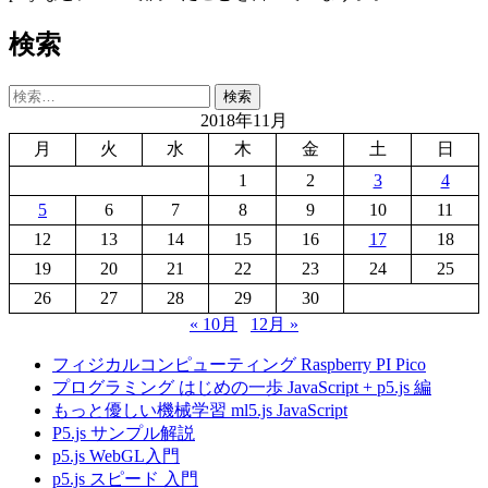
検索
検
索:
2018年11月
月
火
水
木
金
土
日
1
2
3
4
5
6
7
8
9
10
11
12
13
14
15
16
17
18
19
20
21
22
23
24
25
26
27
28
29
30
« 10月
12月 »
フィジカルコンピューティング Raspberry PI Pico
プログラミング はじめの一歩 JavaScript + p5.js 編
もっと優しい機械学習 ml5.js JavaScript
P5.js サンプル解説
p5.js WebGL入門
p5.js スピード 入門