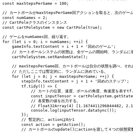
const maxStepsPerGame = 100;

// カートポールがmaxStepsPerGame回アクションを取ると、次のゲー
const numGames = 2;

// CartPoleクラスのインスタンス

const cartPoleSystem = new CartPole(true);

// ゲームをnumGames回、繰り返す。

for (let i = 0; i < numGames; ++i) {

    gameInfo.textContent = i + 1 + '回めのゲーム';

    // カートポールシステムの状態は、全ゲームの開始時、ランダムに初
    cartPoleSystem.setRandomState();

    // maxStepsPerGame回、カートポールは自分の状態を調べ、
    // ただしここでは暫定的に、ランダムに決めている。

    for (let j = 0; j < maxStepsPerGame; ++j) {

        stepInfo.textContent = j + 1 + '回めのステップ';

        tf.tidy(() => {

            // カートの位置、速度、ポールの角度、角速度を表すtf.Te
            const inputTensor = cartPoleSystem.getState
            // 各変数の値を出力する。

            // Float32Array(4) [1.1674411296844482, 2.1
            console.log(inputTensor.dataSync());

        });

        // 暫定的に、actionは0か1

        const action = getAction();

        // カートポールのupdate()にactionを渡して４つの状態