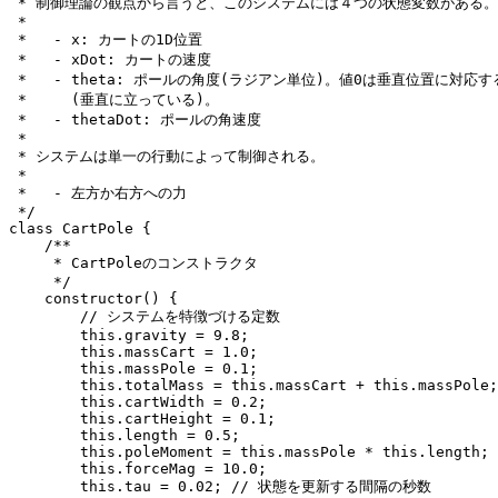
 * 制御理論の観点から言うと、このシステムには４つの状態変数がある。

 *

 *   - x: カートの1D位置

 *   - xDot: カートの速度

 *   - theta: ポールの角度(ラジアン単位)。値0は垂直位置に対応する
 *     (垂直に立っている)。

 *   - thetaDot: ポールの角速度

 *

 * システムは単一の行動によって制御される。

 *

 *   - 左方か右方への力

 */

class CartPole {

    /**

     * CartPoleのコンストラクタ

     */

    constructor() {

        // システムを特徴づける定数

        this.gravity = 9.8;

        this.massCart = 1.0;

        this.massPole = 0.1;

        this.totalMass = this.massCart + this.massPole;

        this.cartWidth = 0.2;

        this.cartHeight = 0.1;

        this.length = 0.5;

        this.poleMoment = this.massPole * this.length;

        this.forceMag = 10.0;

        this.tau = 0.02; // 状態を更新する間隔の秒数
