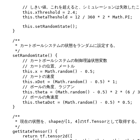
        // しきい値。これを超えると、シミュレーションは失敗したこ
        this.xThreshold = 2.4;

        this.thetaTheshold = 12 / 360 * 2 * Math.PI;

        this.setRandomState();

    }

    /**

     * カートポールシステムの状態をランダムに設定する。

     */

    setRandomState() {

        // カートポールシステムの制御理論状態変数

        // カートの位置。メートル

        this.x = Math.random() - 0.5;

        // カートの速度

        this.xDot = (Math.random() - 0.5) * 1;

        // ポールの角度、ラジアン

        this.theta = (Math.random() - 0.5) * 2 * (6 / 3
        // ポールの角速度

        this.thetaDot = (Math.random() - 0.5) * 0.5;

    }

    /**

     * 現在の状態を、shapeが[1, 4]のtf.Tensorとして取得する。

     */

    getStateTensor() {

        return tf.tensor2d([
