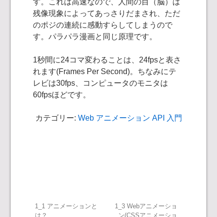
す。これは高速なので、人間の目（脳）は
残像現象によってあっさりだまされ、ただ
のポジの連続に感動すらしてしまうので
す。パラパラ漫画と同じ原理です。
1秒間に24コマ変わることは、24fpsと表さ
れます(Frames Per Second)。ちなみにテ
レビは30fps、コンピュータのモニタは
60fpsほどです。
カテゴリー:
Web アニメーション API 入門
投
1_1 アニメーションと
1_3 Webアニメーショ
は？
ン(CSSアニメーショ