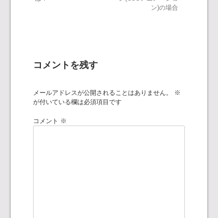
ン)の場合
稿
ナ
ビ
コメントを残す
ゲ
メールアドレスが公開されることはありません。
※
ー
が付いている欄は必須項目です
シ
コメント
※
ョ
ン