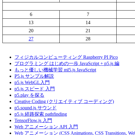
6
7
13
14
20
21
27
28
フィジカルコンピューティング Raspberry PI Pico
プログラミング はじめの一歩 JavaScript + p5.js 編
もっと優しい機械学習 ml5.js JavaScript
P5.js サンプル解説
p5.js WebGL入門
p5.js スピード 入門
p5.play を探る
Creative Coding (クリエイティブ コーディング)
p5.sound.js サウンド
p5.js 経路探索 pathfinding
TensorFlow.js 入門
Web アニメーション API 入門
Web アニメーション (CSS Animations, CSS Transitions, Web 