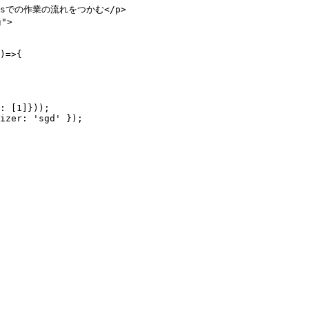
.jsでの作業の流れをつかむ</p>

">

)=>{

: [1]}));

izer: 'sgd' });
