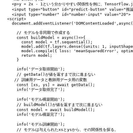
    <p>y = 2x - 1という分かりやすい関係性を例に、TensorFlow
    <input type="button" id="predict-button" value="推論
    <input type="number" id="number-input" value="20">

  <script>

    document.addEventListener('DOMContentLoaded',async(
      // モデルを非同期で作成する

      const buildModel = async()=>{

        const model = tf.sequential();

        model.add(tf.layers.dense({units: 1, inputShape
        model.compile({ loss: 'meanSquaredError', optim
        return model;

      }

      info('データ取得開始');

      // getData()が値を返すまで次に進まない

     // 訓練用データと教師用データ用の変数

      const [xs, ys] = await getData();

      info('データ取得完了');

      info('モデル構築開始');

      // buildModel()が値を返すまで次に進まない

      const model = await buildModel();

      info('モデル構築完了');

      info('モデル訓練開始');

      // モデルは与えられたxsとysから、その関係性を探る。
