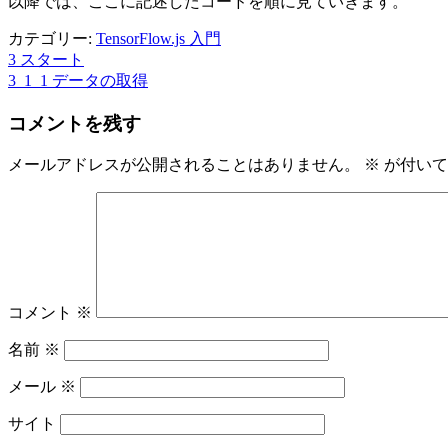
以降では、ここに記述したコードを順に見ていきます。
カテゴリー:
TensorFlow.js 入門
3 スタート
投
3_1_1 データの取得
稿
コメントを残す
ナ
ビ
メールアドレスが公開されることはありません。
※
が付いて
ゲ
ー
シ
ョ
コメント
※
ン
名前
※
メール
※
サイト