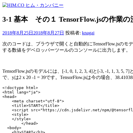
コ
ン
テ
3-1 基本 その１ TensorFlow.jsの作業
ン
ツ
2018年8月25日
2018年8月27日
投稿者:
knagai
へ
ス
次のコードは、ブラウザで開くと自動的にTensorFlow.
キ
する数値をデベロッパーツールのコンソールに出力します。
ッ
プ
TensorFlow.jsのモデルには、[-1, 0, 1, 2, 3, 4]と
で、yは2 x 20 -1 = 39です。TensorFlow.jsは今の場合
<!doctype html>

<html lang="ja">

<head>

    <meta charset="utf-8">

    <title>START</title>

    <script src="https://cdn.jsdelivr.net/npm/@tensorfl
    <style>

    </style>

	</head>

  <body>

    <h3>START</h3>
