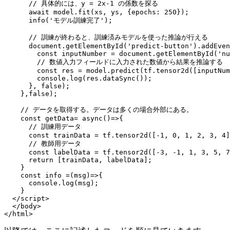
      // 具体的には、y = 2x-1 の係数を探る

      await model.fit(xs, ys, {epochs: 250});

      info('モデル訓練完了');

      // 訓練が終わると、訓練済みモデルを使った推論が行える

      document.getElementById('predict-button').addEven
        const inputNumber = document.getElementById('nu
        // 数値入力フィールドに入力された数値から結果を推論する

        const res = model.predict(tf.tensor2d([inputNum
        console.log(res.dataSync());

      }, false);

    },false);

    // データを取得する。データは多くの場合外部にある。

    const getData= async()=>{

      // 訓練用データ

      const trainData = tf.tensor2d([-1, 0, 1, 2, 3, 4]
      // 教師用データ

      const labelData = tf.tensor2d([-3, -1, 1, 3, 5, 7
      return [trainData, labelData];

    }

    const info =(msg)=>{

      console.log(msg);

    }

  </script>

  </body>

</html>