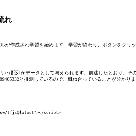
の流れ
jsのモデルが作成され学習を始めます。学習が終わり、ボタンをクリ
[-3, -1, 1, 3, 5, 7]という配列がデータとして与えられます。前述し
、38.4103889465332と推測しているので、概ね合っていることが分かり
ow/tfjs@latest"></script>
