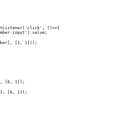
tListener('click', ()=>{

mber-input').value;

ber], [1, 1]));

, [6, 1]);

], [6, 1]);
