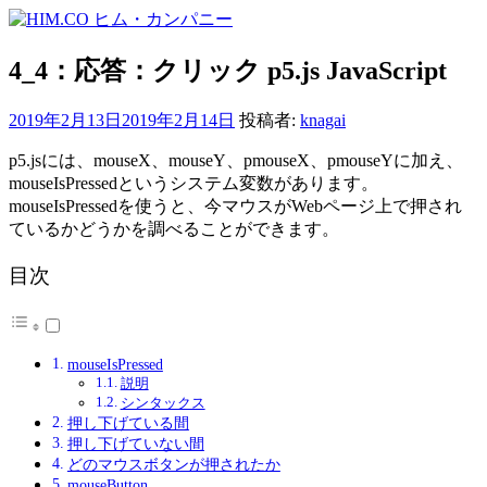
コ
ン
テ
4_4：応答：クリック p5.js JavaScript
ン
ツ
2019年2月13日
2019年2月14日
投稿者:
knagai
へ
ス
p5.jsには、mouseX、mouseY、pmouseX、pmouseYに加え、
キ
mouseIsPressedというシステム変数があります。
ッ
mouseIsPressedを使うと、今マウスがWebページ上で押され
プ
ているかどうかを調べることができます。
目次
mouseIsPressed
説明
シンタックス
押し下げている間
押し下げていない間
どのマウスボタンが押されたか
mouseButton