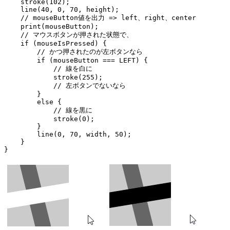
    stroke(102);

    line(40, 0, 70, height);

    // mouseButton値を出力 => left、right、center

    print(mouseButton);

    // マウスボタンが押された状態で、

    if (mouseIsPressed) {

        // かつ押されたのが左ボタンなら

        if (mouseButton === LEFT) {

            // 線を白に

            stroke(255);

            // 左ボタンでないなら

        }

        else {

            // 線を黒に

            stroke(0);

        }

        line(0, 70, width, 50);

    }

}