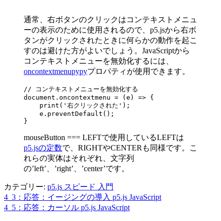
通常、右ボタンのクリックはコンテキストメニュ
ーの表示のために使用されるので、p5.jsから右ボ
タンがクリックされたときに何らかの動作を起こ
すのは避けた方がよいでしょう。JavaScriptから
コンテキストメニューを無効化するには、
oncontextmenupypy
プロパティが使用できます。
// コンテキストメニューを無効化する

document.oncontextmenu = (e) => {

    print('右クリックされた');

    e.preventDefault();

}
mouseButton === LEFTで使用しているLEFTは
p5.jsの定数
で、RIGHTやCENTERも同様です。こ
れらの実体はそれぞれ、文字列
の’left’、’right’、’center’です。
カテゴリー:
p5.js スピード 入門
4_3：応答：イージングの導入 p5.js JavaScript
投
4_5：応答：カーソル p5.js JavaScript
稿