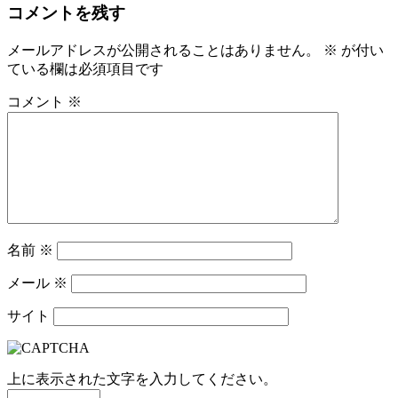
コメントを残す
ナ
ビ
メールアドレスが公開されることはありません。
※
が付い
ている欄は必須項目です
ゲ
ー
コメント
※
シ
ョ
ン
名前
※
メール
※
サイト
上に表示された文字を入力してください。