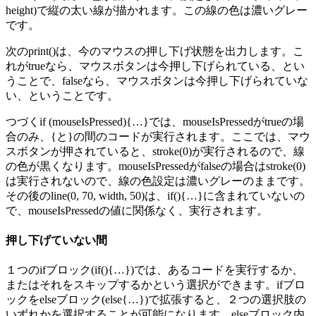
height)で縦の太い線が描かれます。この線の色は濃いグレー
です。
次のprint()は、今のマウスの押し下げ状態を出力します。こ
れがtrueなら、マウスボタンは今押し下げられている、とい
うことで、falseなら、マウスボタンは今押し下げられていな
い、ということです。
つづくif (mouseIsPressed){…}では、mouseIsPressedがtrueの場
合のみ、{と}の間のコードが実行されます。ここでは、マウ
スボタンが押されていると、stroke(0)が実行されるので、線
の色が黒くなります。mouseIsPressedがfalseの場合はstroke(0)
は実行されないので、線の色設定は濃いグレーのままです。
その後のline(0, 70, width, 50)は、if(){…}に含まれていないの
で、mouseIsPressedの値に関係なく、実行されます。
押し下げていない間
１つのifブロック(if(){…})では、あるコードを実行するか、
またはそれをスキップするかという選択ができます。ifブロ
ックをelseブロック(else{…})で拡張すると、２つの選択肢の
いずれかを選択することが可能になります。elseブロック内