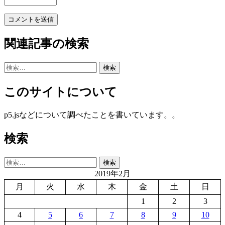
関連記事の検索
検
索:
このサイトについて
p5.jsなどについて調べたことを書いています。。
検索
検
索:
2019年2月
月
火
水
木
金
土
日
1
2
3
4
5
6
7
8
9
10