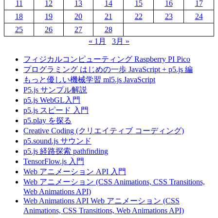
11
12
13
14
15
16
17
18
19
20
21
22
23
24
25
26
27
28
« 1月
3月 »
フィジカルコンピューティング Raspberry PI Pico
プログラミング はじめの一歩 JavaScript + p5.js 編
もっと優しい機械学習 ml5.js JavaScript
P5.js サンプル解説
p5.js WebGL入門
p5.js スピード 入門
p5.play を探る
Creative Coding (クリエイティブ コーディング)
p5.sound.js サウンド
p5.js 経路探索 pathfinding
TensorFlow.js 入門
Web アニメーション API 入門
Web アニメーション (CSS Animations, CSS Transitions,
Web Animations API)
Web Animations API Web アニメーション (CSS
Animations, CSS Transitions, Web Animations API)