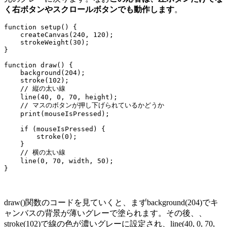
く右ボタンやスクロールボタンでも動作します
。
function setup() {

    createCanvas(240, 120);

    strokeWeight(30);

}

function draw() {

    background(204);

    stroke(102);

    // 縦の太い線

    line(40, 0, 70, height);

    // マスのボタンが押し下げられているかどうか

    print(mouseIsPressed);

    if (mouseIsPressed) {

        stroke(0);

    }

    // 横の太い線

    line(0, 70, width, 50);

}
draw()関数のコードを見ていくと、まずbackground(204)でキ
ャンバスの背景が薄いグレーで塗られます。その後、、
stroke(102)で線の色が濃いグレーに設定され、line(40, 0, 70,