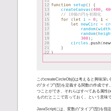
このcreateCircleObj()は考え
の”タイプ”(型)を定義する関数の作成
つことができ、それらはすべてある属性(x
ものだとここで言っておく、という意味で
JavaScriptには、変数の”タイプ”(型