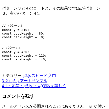
パターン３と４のコードと、その結果です(左がパターン
３、右がパターン４)。
// パターン3

const y = 310;

const bodyHeight = 80;

/ パターン4

const y = 420;

const bodyHeight = 110;

カテゴリー:
p5.js スピード 入門
3_2：p5.js アートサンプル
投
4_1：応答： p5.js draw()関数を詳しく
稿
コメントを残す
ナ
ビ
メールアドレスが公開されることはありません。
※
が付い