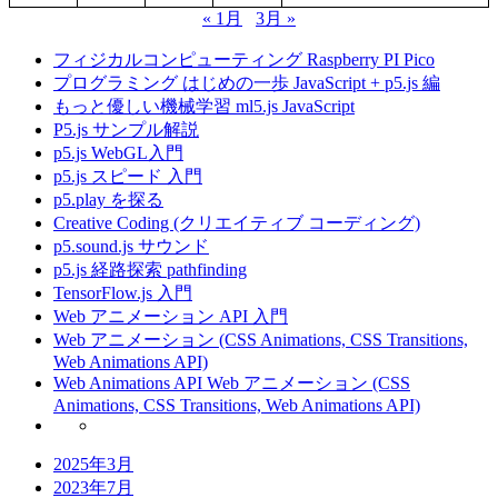
« 1月
3月 »
フィジカルコンピューティング Raspberry PI Pico
プログラミング はじめの一歩 JavaScript + p5.js 編
もっと優しい機械学習 ml5.js JavaScript
P5.js サンプル解説
p5.js WebGL入門
p5.js スピード 入門
p5.play を探る
Creative Coding (クリエイティブ コーディング)
p5.sound.js サウンド
p5.js 経路探索 pathfinding
TensorFlow.js 入門
Web アニメーション API 入門
Web アニメーション (CSS Animations, CSS Transitions,
Web Animations API)
Web Animations API Web アニメーション (CSS
Animations, CSS Transitions, Web Animations API)
2025年3月
2023年7月