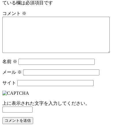
ている欄は必須項目です
ゲ
ー
コメント
※
シ
ョ
ン
名前
※
メール
※
サイト
上に表示された文字を入力してください。