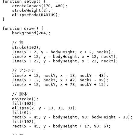
function setup() {

    createCanvas(170, 480);

    strokeWeight(2);

    ellipseMode(RADIUS);

}

function draw() {

    background(204);

    // 首

    stroke(102);

    line(x + 2, y - bodyHeight, x + 2, neckY);

    line(x + 12, y - bodyHeight, x + 12, neckY);

    line(x + 22, y - bodyHeight, x + 22, neckY);

    // アンテナ

    line(x + 12, neckY, x - 18, neckY - 43);

    line(x + 12, neckY, x + 42, neckY - 99);

    line(x + 12, neckY, x + 78, neckY + 15);

    // 胴体

    noStroke();

    fill(102);

    ellipse(x, y - 33, 33, 33);

    fill(0);

    rect(x - 45, y - bodyHeight, 90, bodyHeight - 33);

    fill(102);

    rect(x - 45, y - bodyHeight + 17, 90, 6);
