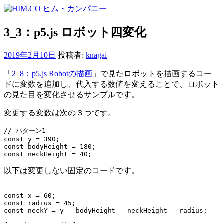
コ
ン
テ
3_3：p5.js ロボット四変化
ン
ツ
2019年2月10日
投稿者:
knagai
へ
ス
「
2_8：p5.js Robotの描画
」で見たロボットを描画するコー
キ
ドに変数を追加し、代入する数値を変えることで、ロボット
ッ
の見た目を変化させるサンプルです。
プ
変更する変数は次の３つです。
// パターン1

const y = 390;

const bodyHeight = 180;

const neckHeight = 40;
以下は変更しない固定のコードです。
const x = 60;

const radius = 45;

const neckY = y - bodyHeight - neckHeight - radius;
