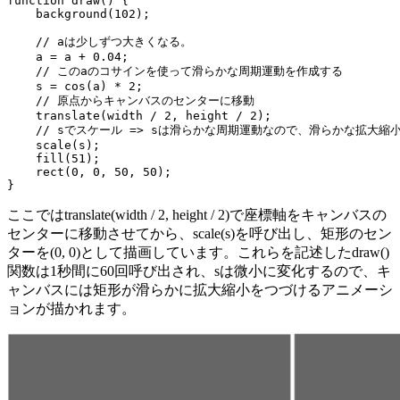
function draw() {

    background(102);

    // aは少しずつ大きくなる。

    a = a + 0.04;

    // このaのコサインを使って滑らかな周期運動を作成する

    s = cos(a) * 2;

    // 原点からキャンバスのセンターに移動

    translate(width / 2, height / 2);

    // sでスケール => sは滑らかな周期運動なので、滑らかな拡大縮小
    scale(s);

    fill(51);

    rect(0, 0, 50, 50);

}
ここではtranslate(width / 2, height / 2)で座標軸をキャンバスの
センターに移動させてから、scale(s)を呼び出し、矩形のセン
ターを(0, 0)として描画しています。これらを記述したdraw()
関数は1秒間に60回呼び出され、sは微小に変化するので、キ
ャンバスには矩形が滑らかに拡大縮小をつづけるアニメーシ
ョンが描かれます。