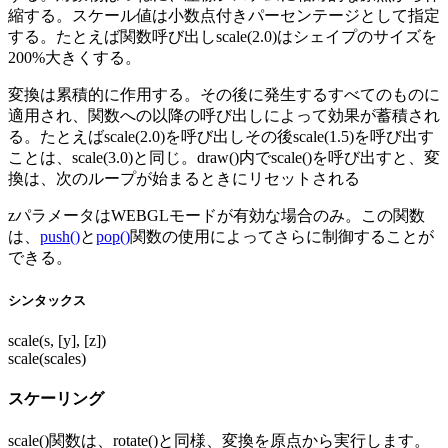
縮する。スケール値は小数点付きパーセンテージとして指定
する。たとえば関数呼び出しscale(2.0)はシェイプのサイズを
200%大きくする。
変換は累積的に作用する。その後に発生するすべてのものに
適用され、関数への以降の呼び出しによって効果が蓄積され
る。たとえばscale(2.0)を呼び出しその後scale(1.5)を呼び出す
ことは、scale(3.0)と同じ。draw()内でscale()を呼び出すと、変
換は、次のループが始まるときにリセットされる
zパラメータはWEBGLモードが有効な場合のみ。この関数
は、
push()
と
pop()
関数の使用によってさらに制御することが
できる。
シンタックス
scale(s, [y], [z])
scale(scales)
スケーリング
scale()関数は、rotate()と同様、変換を原点から実行します。