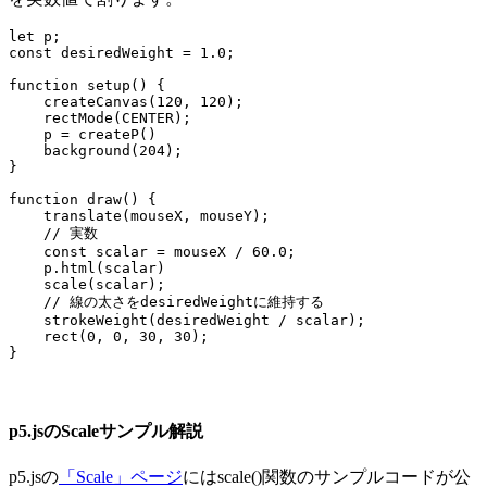
let p;

const desiredWeight = 1.0;

function setup() {

    createCanvas(120, 120);

    rectMode(CENTER);

    p = createP()

    background(204);

}

function draw() {

    translate(mouseX, mouseY);

    // 実数

    const scalar = mouseX / 60.0;

    p.html(scalar)

    scale(scalar);

    // 線の太さをdesiredWeightに維持する

    strokeWeight(desiredWeight / scalar);

    rect(0, 0, 30, 30);

}
p5.jsのScaleサンプル解説
p5.jsの
「Scale」ページ
にはscale()関数のサンプルコードが公