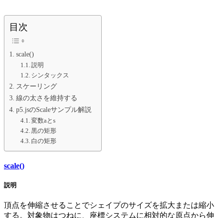
目次
scale()
説明
シンタックス
スケーリング
線の太さを維持する
p5.jsのScaleサンプル解説
変数aとs
黒の矩形
白の矩形
scale()
説明
頂点を伸縮させることでシェイプのサイズを拡大または縮小
する。対象物はつねに、座標システムに相対的な原点から伸