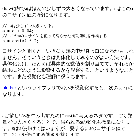
draw()内でaはほんの少しずつ大きくなっています。sはこのa
のコサイン値の2倍になります。
// aは少しずつ大きくなる。

a = a + 0.04;

// このaのコサインを使って滑らかな周期運動を作成する

s = cos(a) * 2;
コサインと聞くと、いきなり頭の中が真っ白になるかもしれ
ません。そういうときは具体化してみるのがよい方法です。
具体化とは、たとえば具体的な数値を割り当てて、それらが
結果にどのように影響するかを観察する、というようなこと
です。また視覚化も理解に役立ちます。
plotly.js
というライブラリでaとsを視覚化すると、次のように
なります。
aは欲しいsを生み出すためにcos()に与えるネタです。ごく微
量ずつ大きくすることで、得られるsの変化も微量になりま
す。sは2を掛けてはいますが、要するにaのコサイン値で
す。2はsを倍にする働きを持ちます。