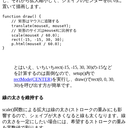
し、それから拡大縮小して、シェイプのセンターを(0, 0)に
置いて描画します。
function draw() {

    // 矩形はマウスに追随する

    translate(mouseX, mouseY);

    // 矩形のサイズはmouseXに比例する

    scale(mouseX / 60.0);

    rect(-15, -15, 30, 30);

    p.html(mouseX / 60.0);

}
とはいえ、いちいちrect(-15, -15, 30, 30)の-15など
を計算するのは面倒なので、setup()内で
rectMode(CENTER)
を実行し、draw()でrect(0, 0, 30,
30)を呼び出す方が簡単です。
線の太さを維持する
scale()関数による拡大は線の太さ(ストロークの重み)にも影
響するので、シェイプが大きくなると線も太くなります。線
の太さを一定にしたい場合には、希望するストロークの重み
を実数値で割ります。