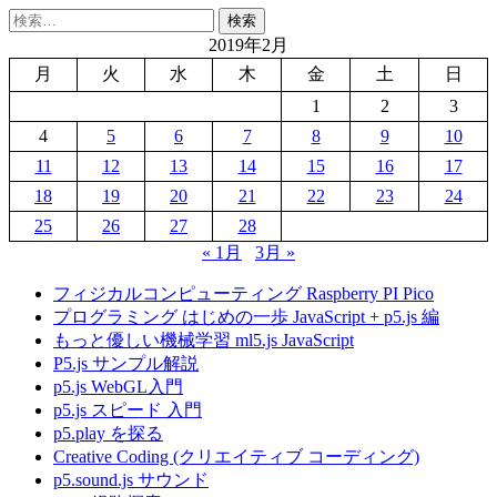
検
索:
2019年2月
月
火
水
木
金
土
日
1
2
3
4
5
6
7
8
9
10
11
12
13
14
15
16
17
18
19
20
21
22
23
24
25
26
27
28
« 1月
3月 »
フィジカルコンピューティング Raspberry PI Pico
プログラミング はじめの一歩 JavaScript + p5.js 編
もっと優しい機械学習 ml5.js JavaScript
P5.js サンプル解説
p5.js WebGL入門
p5.js スピード 入門
p5.play を探る
Creative Coding (クリエイティブ コーディング)
p5.sound.js サウンド