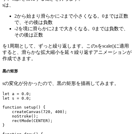
sは、
2から始まり滑らかに-2まで小さくなる。0までは正数
で、その後は負数
-2を境に滑らかに2まで大きくなる。0までは負数で、
その後は正数
を1周期として、ずっと繰り返します。このsをscale()に適用
すると、滑らかな拡大縮小を延々繰り返すアニメーションが
作成できます。
黒の矩形
sの変化が分かったので、黒の矩形を描画してみます。
let a = 0.0;

let s = 0.0;

function setup() {

    createCanvas(720, 400);

    noStroke();

    rectMode(CENTER);

}
