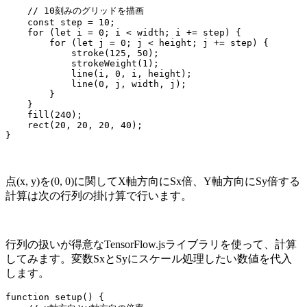
    // 10刻みのグリッドを描画

    const step = 10;

    for (let i = 0; i < width; i += step) {

        for (let j = 0; j < height; j += step) {

            stroke(125, 50);

            strokeWeight(1);

            line(i, 0, i, height);

            line(0, j, width, j);

        }

    }

    fill(240);

    rect(20, 20, 20, 40);

}
点(x, y)を(0, 0)に関してX軸方向にSx倍、Y軸方向にSy倍する
計算は次の行列の掛け算で行います。
行列の扱いが得意なTensorFlow.jsライブラリを使って、計算
してみます。変数SxとSyにスケール処理したい数値を代入
します。
function setup() {
