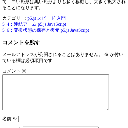
て、白い矩形は黒い矩形よりも多く移動し、大きく拡大され
ることになります。
カテゴリー:
p5.js スピード 入門
5_4：連結アーム p5.js JavaScript
投
5_6：変換状態の保存と復元 p5.js JavaScript
稿
コメントを残す
ナ
ビ
メールアドレスが公開されることはありません。
※
が付い
ている欄は必須項目です
ゲ
ー
コメント
※
シ
ョ
ン
名前
※