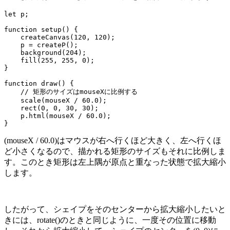
let p;

function setup() {

    createCanvas(120, 120);

    p = createP();

    background(204);

    fill(255, 255, 0);

}

function draw() {

    // 矩形のサイズはmouseXに比例する

    scale(mouseX / 60.0);

    rect(0, 0, 30, 30);

    p.html(mouseX / 60.0);

}
(mouseX / 60.0)はマウスが右へ行くほど大きく、左へ行くほ
ど小さくなるので、描かれる矩形のサイズもそれに比例しま
す。このとき矩形は左上隅が原点と重なった状態で拡大縮小
します。
したがって、シェイプをそのセンターから拡大縮小したいと
きには、rotate()のときと同じように、一度その位置に移動