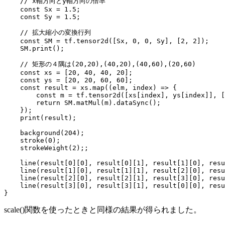
    // x軸方向とy軸方向の倍率

    const Sx = 1.5;

    const Sy = 1.5;

    // 拡大縮小の変換行列

    const SM = tf.tensor2d([Sx, 0, 0, Sy], [2, 2]);

    SM.print();

    // 矩形の４隅は(20,20),(40,20),(40,60),(20,60)

    const xs = [20, 40, 40, 20];

    const ys = [20, 20, 60, 60];

    const result = xs.map((elm, index) => {

        const m = tf.tensor2d([xs[index], ys[index]], [
        return SM.matMul(m).dataSync();

    });

    print(result);

    background(204);

    stroke(0);

    strokeWeight(2);;

    line(result[0][0], result[0][1], result[1][0], resu
    line(result[1][0], result[1][1], result[2][0], resu
    line(result[2][0], result[2][1], result[3][0], resu
    line(result[3][0], result[3][1], result[0][0], resu
}
scale()関数を使ったときと同様の結果が得られました。