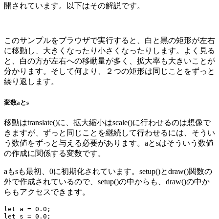
開されています。以下はその解説です。
このサンプルをブラウザで実行すると、白と黒の矩形が左右
に移動し、大きくなったり小さくなったりします。よく見る
と、白の方が左右への移動量が多く、拡大率も大きいことが
分かります。そして何より、２つの矩形は同じことをずっと
繰り返します。
変数aとs
移動はtranslate()に、拡大縮小はscale()に行わせるのは想像で
きますが、ずっと同じことを継続して行わせるには、そうい
う数値をずっと与える必要があります。aとsはそういう数値
の作成に関係する変数です。
aもsも最初、0に初期化されています。setup()とdraw()関数の
外で作成されているので、setup()の中からも、draw()の中か
らもアクセスできます。
let a = 0.0;

let s = 0.0;