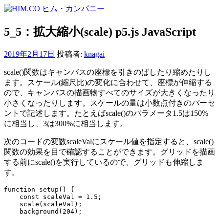
コ
ン
テ
5_5：拡大縮小(scale) p5.js JavaScript
ン
ツ
2019年2月17日
投稿者:
knagai
へ
ス
scale()関数はキャンバスの座標を引きのばしたり縮めたりし
キ
ます。スケール(縮尺比)の変化に合わせて、座標が伸縮する
ッ
ので、キャンバスの描画物すべてのサイズが大きくなったり
プ
小さくなったりします。スケールの量は小数点付きのパーセ
ントで記述します。たとえばscale()のパラメータ1.5は150%
に相当し、3は300%に相当します。
次のコードの変数scaleValにスケール値を指定すると、scale()
関数の効果を目で確認することができます。グリッドを描画
する前にscale()を実行しているので、グリッドも伸縮しま
す。
function setup() {

    const scaleVal = 1.5;

    scale(scaleVal);

    background(204);
